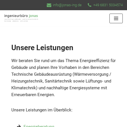
info@jonas-ing.de
+49 6831 5034574
Zum
Inhalt
springen
Unsere Leistungen
Wir beraten Sie rund um das Thema Energieeffizienz für
Gebäude und planen Ihre Vorhaben in den Bereichen
Technische Gebäudeausrüstung (Wärmeversorgung /
Heizungstechnik, Sanitärtechnik sowie Lüftungs- und
Klimatechnik) und nachhaltige Energiesysteme mit
Erneuerbaren Energien.
Unsere Leistungen im Überblick:
Energieberatung